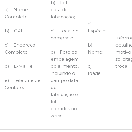
b) Lote e
a) Nome
data de
Completo;
fabricação;
a)
b) CPF;
c) Local de
Espécie;
compra; e
Inform
c) Endereço
b)
detalh
Completo;
d) Foto da
Nome;
motivo
embalagem
solicit
d) E-Mail; e
do alimento,
c)
troca
incluindo o
Idade.
e) Telefone de
campo data
Contato.
de
fabricação e
lote
contidos no
verso.