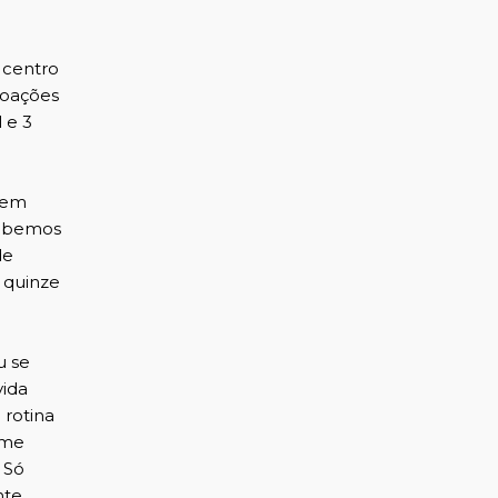
 centro
doações
 e 3
a em
Sabemos
de
 quinze
u se
vida
 rotina
 me
 Só
nte