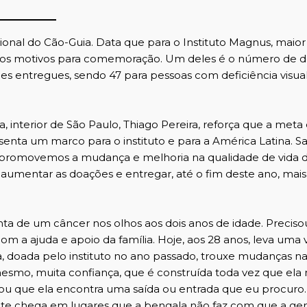
onal do Cão-Guia. Data que para o Instituto Magnus, maior
itos motivos para comemoração. Um deles é o número de 
 cães entregues, sendo 47 para pessoas com deficiência visual
ra, interior de São Paulo, Thiago Pereira, reforça que a met
senta um marco para o instituto e para a América Latina. 
, promovemos a mudança e melhoria na qualidade de vida 
aumentar as doações e entregar, até o fim deste ano, mais
nta de um câncer nos olhos aos dois anos de idade. Preciso
com a ajuda e apoio da família. Hoje, aos 28 anos, leva uma 
 doada pelo instituto no ano passado, trouxe mudanças na
 mesmo, muita confiança, que é construída toda vez que ela
u que ela encontra uma saída ou entrada que eu procuro.
e chega em lugares que a bengala não faz com que a ge