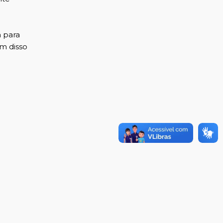
a para
ém disso