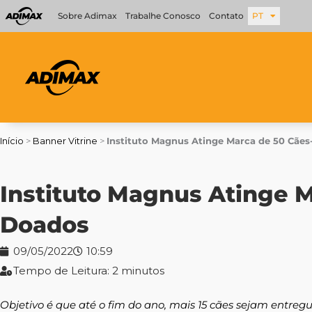
Ir
Sobre Adimax
Trabalhe Conosco
Contato
PT
para
o
conteúdo
Início
>
Banner Vitrine
>
Instituto Magnus Atinge Marca de 50 Cãe
Instituto Magnus Atinge 
Doados
09/05/2022
10:59
Tempo de Leitura: 2 minutos
Objetivo é que até o fim do ano, mais 15 cães sejam entreg