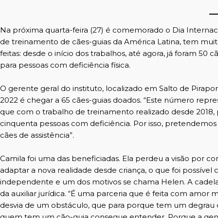
Na próxima quarta-feira (27) é comemorado o Dia Internaci
de treinamento de cães-guias da América Latina, tem mu
feitas: desde o início dos trabalhos, até agora, já foram 50
para pessoas com deficiência física.
O gerente geral do instituto, localizado em Salto de Pirapo
2022 é chegar a 65 cães-guias doados. “Este número repre
que com o trabalho de treinamento realizado desde 2018
cinquenta pessoas com deficiência. Por isso, pretendemos 
cães de assistência”.
Camila foi uma das beneficiadas. Ela perdeu a visão por co
adaptar a nova realidade desde criança, o que foi possível 
independente e um dos motivos se chama Helen. A cadela,
da auxiliar jurídica. “É uma parceria que é feita com amor
desvia de um obstáculo, que para porque tem um degrau o
quem tem um cão-guia consegue entender. Porque a gent