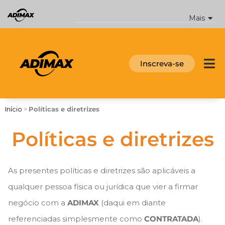
Ir
para
Mais
o
conteúdo
Inscreva-se
Início
>
Políticas e diretrizes
Políticas e diretrizes
As presentes políticas e diretrizes são aplicáveis a
qualquer pessoa física ou jurídica que vier a firmar
negócio com a
ADIMAX
(daqui em diante
referenciadas simplesmente como
CONTRATADA
).