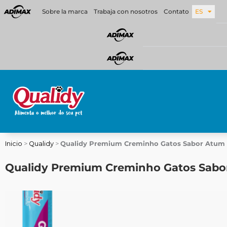
Ir
Sobre la marca
Trabaja con nosotros
Contato
ES
al
contenido
Inicio
>
Qualidy
>
Qualidy Premium Creminho Gatos Sabor Atum
Qualidy Premium Creminho Gatos Sabo