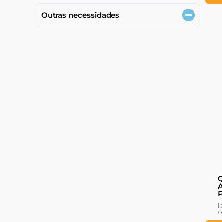
Outras necessidades
Q
A
P
I
o