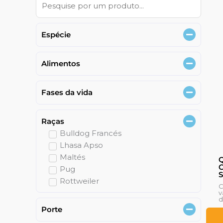
Espécie
Alimentos
Fases da vida
Raças
Bulldog Francés
Lhasa Apso
Maltés
Q
C
Pug
S
Rottweiler
C
v
d
Porte