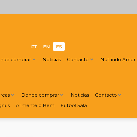
PT
EN
ES
nde comprar
Noticias
Contacto
Nutrindo Amor
rcas
Donde comprar
Noticias
Contacto
gnus
Alimente o Bem
Fútbol Sala