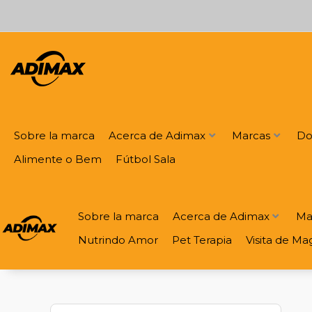
Ir
al
contenido
Sobre la marca
Acerca de Adimax
Marcas
Do
Alimente o Bem
Fútbol Sala
Sobre la marca
Acerca de Adimax
Ma
Nutrindo Amor
Pet Terapia
Visita de Ma