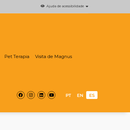
Ajuda de acessibilidade
Pet Terapia
Visita de Magnus
Facebook
Instagram
Linkedin
Youtube
PT
EN
ES