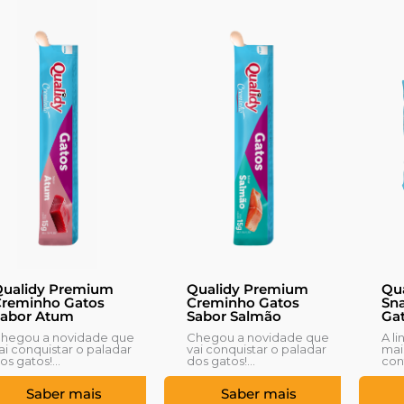
ualidy Premium
Qualidy Premium
Qu
reminho Gatos
Creminho Gatos
Sna
abor Atum
Sabor Salmão
Gat
hegou a novidade que
Chegou a novidade que
A l
ai conquistar o paladar
vai conquistar o paladar
mai
os gatos!...
dos gatos!...
cont
Saber mais
Saber mais