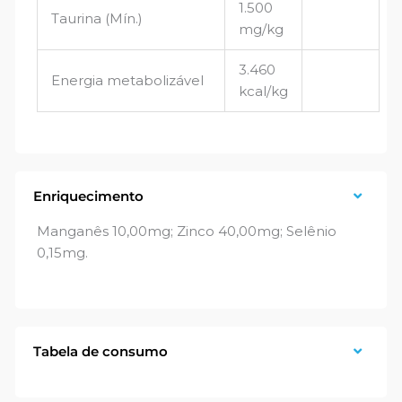
1.500
Taurina (Mín.)
mg/kg
3.460
Energia metabolizável
kcal/kg
Enriquecimento
Manganês 10,00mg; Zinco 40,00mg; Selênio
0,15mg.
Tabela de consumo