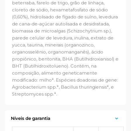
beterraba, farelo de trigo, grão de linhaça,
cloreto de sódio, hexametafosfato de sódio
(0,60%), hidrolisado de fígado de suíno, levedura
de cana-de-açúcar autolisada e desidratada,
biomassa de microalgas (Schizochytrium sp.),
parede celular de levedura, inulina, extrato de
yucca, taurina, minerais (organozinco,
organosselênio, organomanganês), ácido
propiônico, bentonita, BHA (Butilhidroxianisol) e
BHT (Butilhidroxitolueno). Contém, na
composição, alimento geneticamente
modificado: milho*. Espécies doadoras de gene:
Agrobacterium spp.*, Bacillus thuringiensis*, e
Streptomyces spp.*.
Níveis de garantia