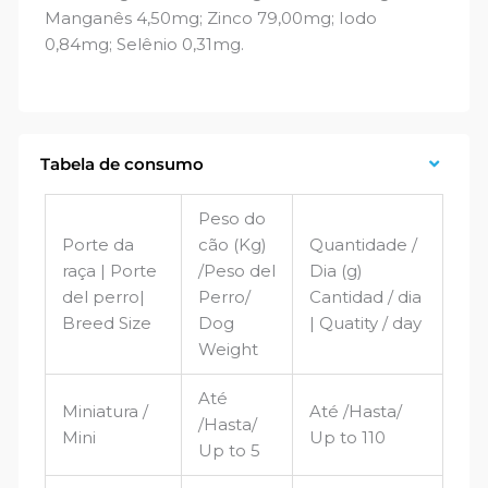
Manganês 4,50mg; Zinco 79,00mg; Iodo
0,84mg; Selênio 0,31mg.
Tabela de consumo
Peso do
Porte da
cão (Kg)
Quantidade /
raça | Porte
/Peso del
Dia (g)
del perro|
Perro/
Cantidad / dia
Breed Size
Dog
| Quatity / day
Weight
Até
Miniatura /
Até /Hasta/
/Hasta/
Mini
Up to 110
Up to 5