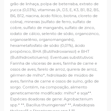
grão de linhaça, polpa de beterraba, extrato de
yucca (0,03%), vitaminas (A, D3, E, K3, B1, B2, B5,
B6, B12, niacina, ácido fólico, biotina, cloreto de
colina), minerais (sulfato de ferro, sulfato de
cobre, sulfato de manganês, sulfato de zinco,
iodato de cálcio, selenito de sódio, organozinco,
organoselênio, organomanganês),
hexametafosfato de sódio (0,01%), ácido
propiônico, BHA (Butilhidroxianisol) e BHT
(Butilhidroxitolueno). Eventuais substitutivos:
Farinha de vísceras de aves, farinha de carne e
ossos de aves, farelo de arroz, quirera de arroz,
gérmen de milho*, hidrolisado de miúdos de
aves, farinha de carne e ossos de suíno, grão de
sorgo. Contém, na composição, alimento
geneticamente modificado: milho* e soja**.
Espécies doadoras de gene: Agrobacterium
spp.* **, Bacillus thuringiensis* **, Arabidopsis
thaliana** e Streptomyces spp.* **.