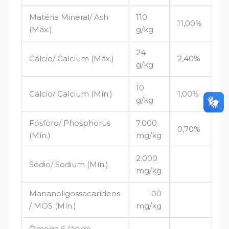
Matéria Mineral/ Ash
110
11,00%
(Máx.)
g/kg
24
Cálcio/ Calcium (Máx.)
2,40%
g/kg
10
Cálcio/ Calcium (Mín.)
1,00%
g/kg
Fósforo/ Phosphorus
7.000
0,70%
(Mín.)
mg/kg
2.000
Sódio/ Sodium (Mín.)
mg/kg
Mananoligossacarídeos
100
/ MOS (Mín.)
mg/kg
Ômega 6 (ácido