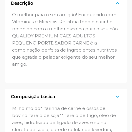
Descrição
1 kg
3 kg
10.1 kg
20 kg
O melhor para o seu amigão! Enriquecido com
Vitaminas e Minerais. Retribua todo o carinho
recebido com a melhor escolha para o seu cão.
QUALIDY PREMIUM CÃES ADULTOS
PEQUENO PORTE SABOR CARNE é a
combinação perfeita de ingredientes nutritivos
que agrada o paladar exigente do seu melhor
amigo.
Composição básica
Milho moído*, farinha de carne e ossos de
bovino, farelo de soja**, farelo de trigo, óleo de
aves, hidrolisado de fígado de aves e suíno,
cloreto de sódio, parede celular de levedura,