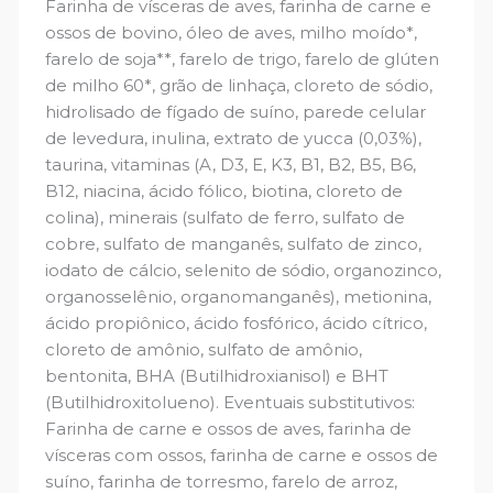
Farinha de vísceras de aves, farinha de carne e
ossos de bovino, óleo de aves, milho moído*,
farelo de soja**, farelo de trigo, farelo de glúten
de milho 60*, grão de linhaça, cloreto de sódio,
hidrolisado de fígado de suíno, parede celular
de levedura, inulina, extrato de yucca (0,03%),
taurina, vitaminas (A, D3, E, K3, B1, B2, B5, B6,
B12, niacina, ácido fólico, biotina, cloreto de
colina), minerais (sulfato de ferro, sulfato de
cobre, sulfato de manganês, sulfato de zinco,
iodato de cálcio, selenito de sódio, organozinco,
organosselênio, organomanganês), metionina,
ácido propiônico, ácido fosfórico, ácido cítrico,
cloreto de amônio, sulfato de amônio,
bentonita, BHA (Butilhidroxianisol) e BHT
(Butilhidroxitolueno). Eventuais substitutivos:
Farinha de carne e ossos de aves, farinha de
vísceras com ossos, farinha de carne e ossos de
suíno, farinha de torresmo, farelo de arroz,