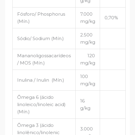
g/kg
Fósforo/ Phosphorus
7.000
0,70%
(Mín.)
mg/kg
2.500
Sódio/ Sodium (Mín.)
mg/kg
Mananoligossacarídeos
120
/ MOS (Mín.)
mg/kg
100
Inulina / Inulin (Mín.)
mg/kg
Ômega 6 (ácido
16
linoleico/linoleic acid)
g/kg
(Mín.)
Ômega 3 (ácido
3.000
linolênico/linolenic