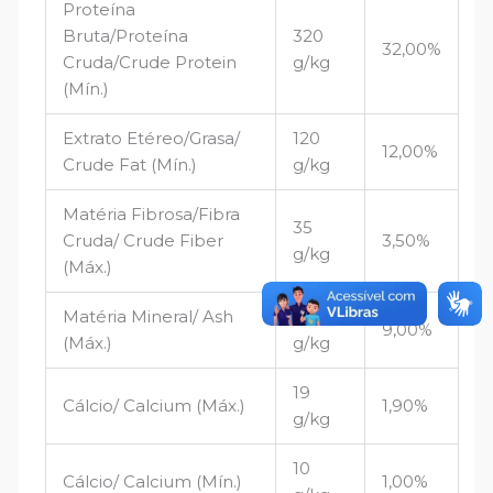
Proteína
Bruta/Proteína
320
32,00%
Cruda/Crude Protein
g/kg
(Mín.)
Extrato Etéreo/Grasa/
120
12,00%
Crude Fat (Mín.)
g/kg
Matéria Fibrosa/Fibra
35
Cruda/ Crude Fiber
3,50%
g/kg
(Máx.)
Matéria Mineral/ Ash
90
9,00%
(Máx.)
g/kg
19
Cálcio/ Calcium (Máx.)
1,90%
g/kg
10
Cálcio/ Calcium (Mín.)
1,00%