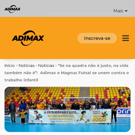
Ir
para
Mais
o
conteúdo
Inscreva-se
Início
>
Notícias
>
Notícias
>
“Se na quadra não é justo, na vida
também não é”: Adimax e Magnus Futsal se unem contra o
trabalho infantil