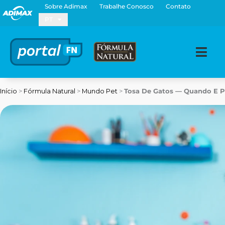
Ir
Sobre Adimax
Trabalhe Conosco
Contato
para
PT
o
conteúdo
Início
>
Fórmula Natural
>
Mundo Pet
>
Tosa De Gatos — Quando E P