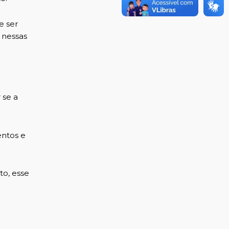
e ser
 nessas
 se a
entos e
to, esse