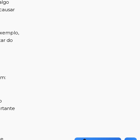
algo
causar
exemplo,
tar do
em:
o
ortante
e.