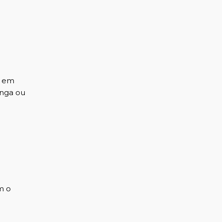
, em
onga ou
m o