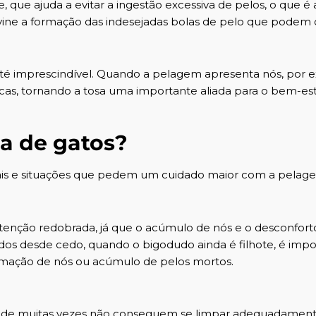
 que ajuda a evitar a ingestão excessiva de pelos, o que é 
ne a formação das indesejadas bolas de pelo que podem 
até imprescindível. Quando a pelagem apresenta nós, por 
físicas, tornando a tosa uma importante aliada para o bem-es
sa de gatos?
inais e situações que pedem um cuidado maior com a pelag
atenção redobrada, já que o acúmulo de nós e o desconfort
ados desde cedo, quando o bigodudo ainda é filhote, é imp
rmação de nós ou acúmulo de pelos mortos.
dade muitas vezes não conseguem se limpar adequadament