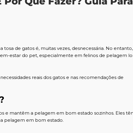
 Por Que Fazer? Guia Para
 a tosa de gatos é, muitas vezes, desnecessária. No entanto
o bem-estar do pet, especialmente em felinos de pelagem l
 necessidades reais dos gatos e nas recomendações de
?
mpos e mantêm a pelagem em bom estado sozinhos. Eles tê
o a pelagem em bom estado.