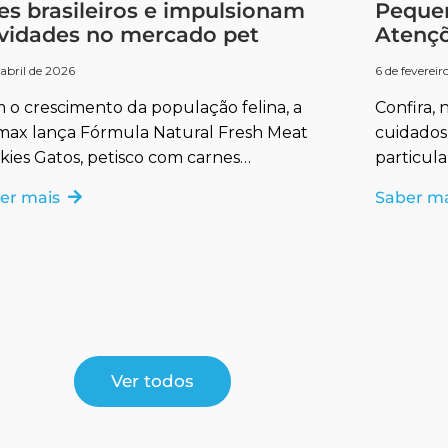
res brasileiros e impulsionam
Pequen
vidades no mercado pet
Atençõ
 abril de 2026
6 de feverei
 o crescimento da população felina, a
Confira,
max lança Fórmula Natural Fresh Meat
cuidados
kies Gatos, petisco com carnes
particul
ecionadas e cuidado oral PlaqueOff.
dental, e
er mais
Saber m
Ver todos