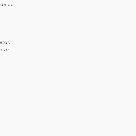
úde do
etor.
os e