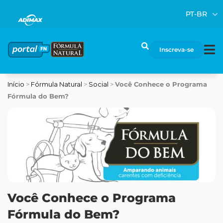
Ir
PT-BR
para
o
conteúdo
Pesquisar
Inscreva-se
Início
>
Fórmula Natural
>
Social
>
Você Conhece o Programa
Fórmula do Bem?
Você Conhece o Programa
Fórmula do Bem?