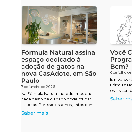
Fórmula Natural assina
Você 
espaço dedicado à
Progr
adoção de gatos na
Bem?
nova CasAdote, em São
6 de julho de
Paulo
Em parceria
Fórmula Na
7 de janeiro de 2026
essas carac
Na Fórmula Natural, acreditamos que
três frente
Saber ma
cada gesto de cuidado pode mudar
Fórmula Nat
histórias. Por isso, estamos juntos com
adoção de 
o Instituto Ampara Animal e a ONG
Saber mais
perfil e o
Encontrei
desses pets