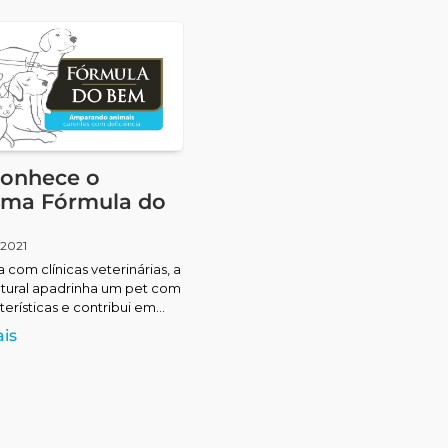
Conhece o
ama Fórmula do
 2021
 com clínicas veterinárias, a
tural apadrinha um pet com
terísticas e contribui em
s: doação de alimentos
is
ural; ações de incentivo à
cães e gatos com esse
rientações de como cuidar
.