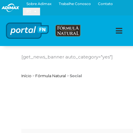
Ir
Sobre Adimax
Trabalhe Conosco
Contato
para
PT
o
conteúdo
[get_news_banner auto_category="yes"]
Início
>
Fórmula Natural
>
Social