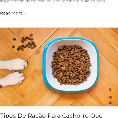
importância desta fase da vida também para os pets
Read More »
Tipos
De
Ração
Para
Cachorro
Que
Você
Precisa
Conhecer
Tipos De Ração Para Cachorro Que