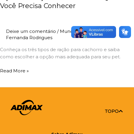
Você Precisa Conhecer
Deixe um comentário
/
Mundo Pet
,
Nutrição
/
Fernanda Rodrigues
Conheça os três tipos de ração para cachorro e saiba
como escolher a opção mais adequada para seu pet.
Read More »
TOPO