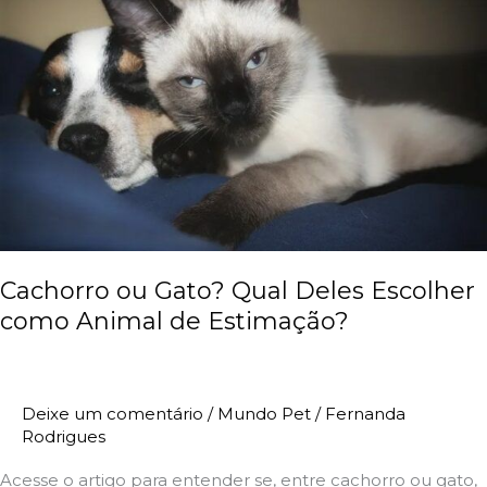
Gato?
Qual
Deles
Escolher
como
Animal
de
Estimação?
Cachorro ou Gato? Qual Deles Escolher
como Animal de Estimação?
Deixe um comentário
/
Mundo Pet
/
Fernanda
Rodrigues
Acesse o artigo para entender se, entre cachorro ou gato,