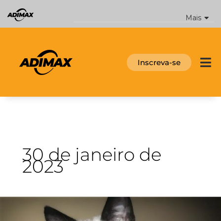
Ir
para
Mais
o
conteúdo
Inscreva-se
30 de janeiro de
2023
Cachorro
ou