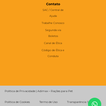
Contato
SAC / Central de
Ajuda
Trabalhe Conosco
Segunda via
Boletos
Canal de Ética
Código de Ética e
Conduta
Política de Privacidade | Adimax – Rações para Pet
Política de Cookies
Termo de Uso
Transparência Salarial