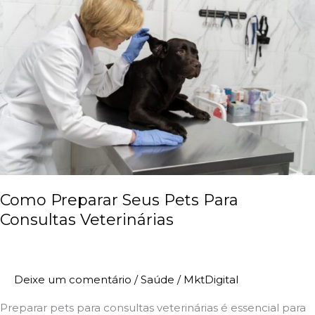
Seus
Pets
Para
Consultas
Veterinárias
Como Preparar Seus Pets Para
Consultas Veterinárias
Deixe um comentário
/
Saúde
/
MktDigital
Preparar pets para consultas veterinárias é essencial para