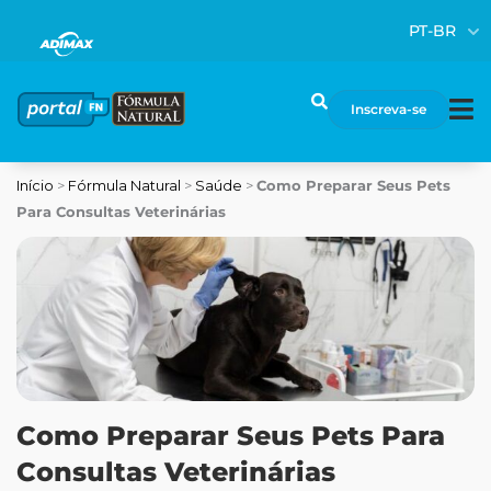
Ir
PT-BR
para
o
conteúdo
Pesquisar
Inscreva-se
Início
>
Fórmula Natural
>
Saúde
>
Como Preparar Seus Pets
Para Consultas Veterinárias
Como Preparar Seus Pets Para
Consultas Veterinárias