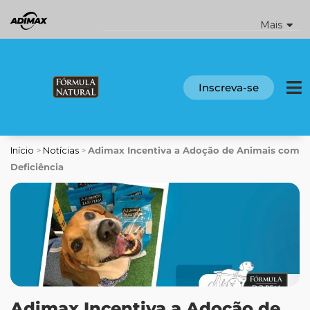
Ir
para
Mais
o
conteúdo
Inscreva-se
Início
>
Notícias
>
Adimax Incentiva a Adoção de Animais com
Deficiência
Adimax Incentiva a Adoção de