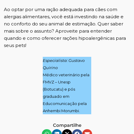
Ao optar por uma ração adequada para cães com
alergias alimentares, você está investindo na saúde e
no conforto do seu animal de estimação. Quer saber
mais sobre o assunto?
Aproveite para entender
quando e como oferecer rações hipoalergênicas para
seus pets
!
Especialista: Gustavo
Quirino
Médico veterinário pela
FMVZ – Unesp
(Botucatu) e pós
graduado em
Educomunicação pela
Anhembi Morumbi.
Compartilhe