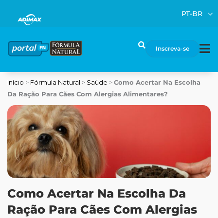
Ir
PT-BR
para
o
conteúdo
Pesquisar
Inscreva-se
Início
>
Fórmula Natural
>
Saúde
>
Como Acertar Na Escolha
Da Ração Para Cães Com Alergias Alimentares?
Como Acertar Na Escolha Da
Ração Para Cães Com Alergias