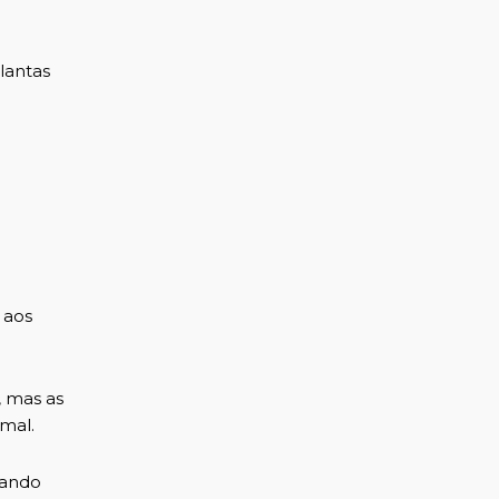
lantas
 aos
 mas as
mal.
hando