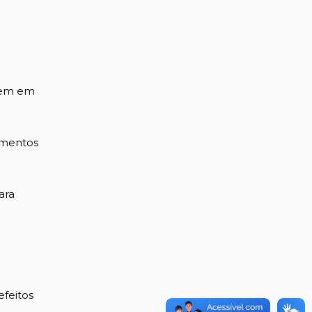
ecem em
imentos
ara
efeitos