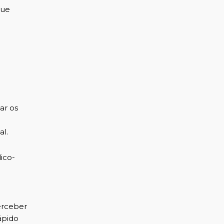
que
ar os
al.
ico-
erceber
ápido