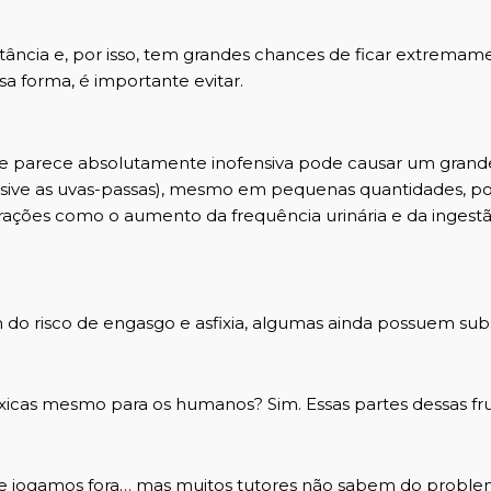
tância e, por isso, tem grandes chances de ficar extremam
a forma, é importante evitar.
e parece absolutamente inofensiva pode causar um grand
clusive as uvas-passas), mesmo em pequenas quantidades, 
rações como o aumento da frequência urinária e da ingest
do risco de engasgo e asfixia, algumas ainda possuem sub
óxicas mesmo para os humanos? Sim. Essas partes dessas fr
 jogamos fora… mas muitos tutores não sabem do proble