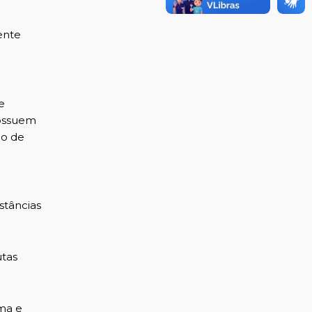
ente
e
possuem
ão de
stâncias
utas
ma e