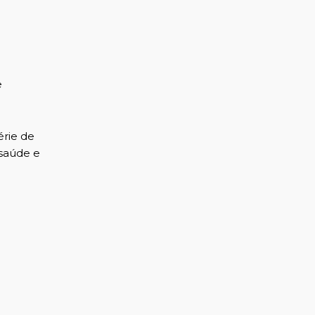
e
érie de
saúde e