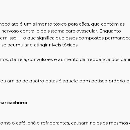
 chocolate é um alimento tóxico para cães, que contém as
 nervoso central e do sistema cardiovascular. Enquanto
fazem isso — o que significa que esses compostos perman
 acumular e atingir níveis tóxicos.
os, diarreia, convulsões e aumento da frequência dos bat
seu amigo de quatro patas é aquele bom petisco próprio p
nar cachorro
omo o café, chá e refrigerantes, causam neles os mesmos 