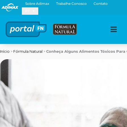
Ir
Sobre Adimax
Trabalhe Conosco
Contato
para
PT
o
conteúdo
Início
>
Fórmula Natural
>
Conheça Alguns Alimentos Tóxicos Para 