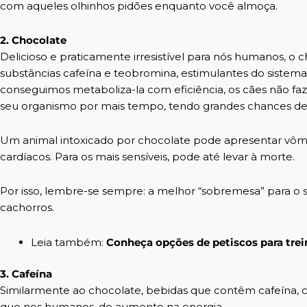
com aqueles olhinhos pidões enquanto você almoça.
2. Chocolate
Delicioso e praticamente irresistível para nós humanos, o
substâncias cafeína e teobromina, estimulantes do sistema
conseguimos metaboliza-la com eficiência, os cães não 
seu organismo por mais tempo, tendo grandes chances de se
Um animal intoxicado por chocolate pode apresentar vômit
cardíacos. Para os mais sensíveis, pode até levar à morte.
Por isso, lembre-se sempre: a melhor “sobremesa” para o 
cachorros.
Leia também:
Conheça opções de petiscos para trei
3. Cafeína
Similarmente ao chocolate, bebidas que contêm cafeína, c
que nos humanos, de aumento na energia.