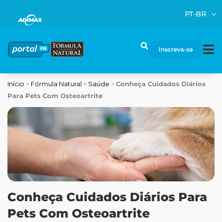
Ir
PT-BR
para
o
conteúdo
Pesquisar
Inscreva-se
Início
>
Fórmula Natural
>
Saúde
>
Conheça Cuidados Diários
Para Pets Com Osteoartrite
Conheça Cuidados Diários Para
Pets Com Osteoartrite