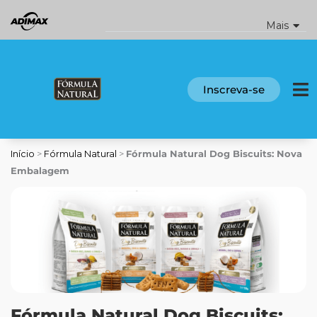
Ir
para
Mais
o
conteúdo
Inscreva-se
Início
>
Fórmula Natural
>
Fórmula Natural Dog Biscuits: Nova
Embalagem
Fórmula Natural Dog Biscuits: