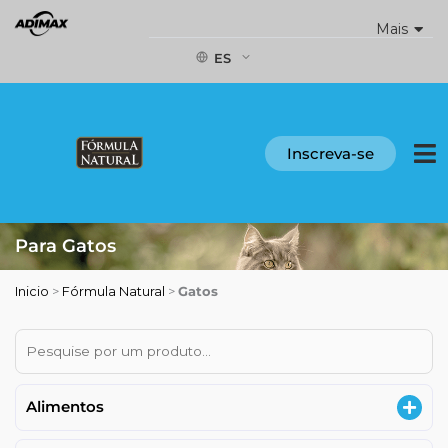
Ir
Mais
al
contenido
ES
Inscreva-se
Para Gatos
Inicio
>
Fórmula Natural
>
Gatos
Alimentos