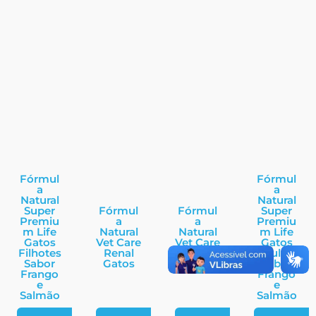
Fórmul
Fórmul
a
a
Natural
Natural
Super
Fórmul
Fórmul
Super
Premiu
a
a
Premiu
m Life
Natural
Natural
m Life
Gatos
Vet Care
Vet Care
Gatos
Filhotes
Renal
Urinária
Adultos
Sabor
Gatos
Gatos
Sabor
Frango
Frango
e
e
Salmão
Salmão