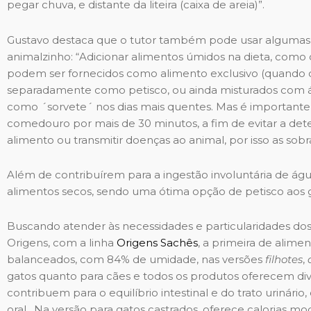
pegar chuva, e distante da liteira (caixa de areia)”.
Gustavo destaca que o tutor também pode usar algumas e
animalzinho: “Adicionar alimentos úmidos na dieta, como os
podem ser fornecidos como alimento exclusivo (quando c
separadamente como petisco, ou ainda misturados com á
como ´sorvete´ nos dias mais quentes. Mas é importante
comedouro por mais de 30 minutos, a fim de evitar a de
alimento ou transmitir doenças ao animal, por isso as sob
Além de contribuírem para a ingestão involuntária de á
alimentos secos, sendo uma ótima opção de petisco aos
Buscando atender às necessidades e particularidades dos t
Origens, com a linha
Origens Sachês
, a primeira de alim
balanceados, com 84% de umidade, nas versões
filhotes
,
gatos quanto para cães e todos os produtos oferecem dive
contribuem para o equilíbrio intestinal e do trato urinár
oral. Na versão para gatos castrados, oferece calorias 