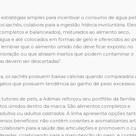
stratégias simples para incentivar o consumo de água pe
 sachês, colabora para a ingestão hídrica involuntária. Ele
ompletos e balanceados), misturados ao alimento seco,
gua e até colocados em formas de gelo e oferecidos ao p
 lembrar que o alimento úmido não deve ficar exposto no
terioração ou que atraiam insetos que podem contaminar o
ras devem ser descartadas”.
gua, os sachês possuem baixas calorias quando comparados 
 gatos que possuem tendência ao ganho de peso excessivo.
utores de pets, a Adimax reforçou seu portfólio da família
entos úmidos dentro da marca. São alimentos completos e
adultos
ou
adultos castrados
. A linha apresenta opções tan
rsos benefícios: não contêm corantes e aromatizantes artifi
io, colaboram para a saúde das articulações e promovem o c
moderadas, colaborando para a manutenção do peso, e cont