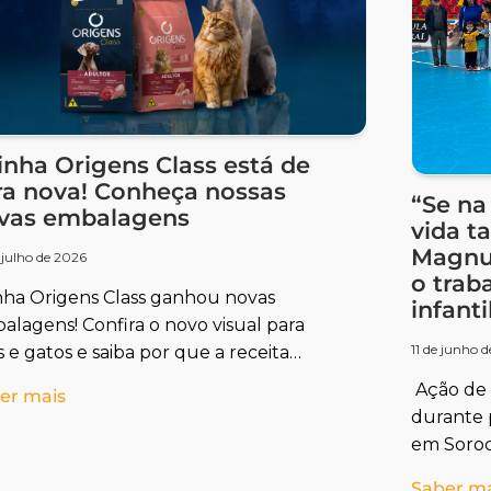
linha Origens Class está de
ra nova! Conheça nossas
“Se na
vas embalagens
vida t
Magnus
 julho de 2026
o trab
inha Origens Class ganhou novas
i
alagens! Confira o novo visual para
11 de junho 
 e gatos e saiba por que a receita
mium Especial continua exatamente a
Ação de 
er mais
ma.
durante p
em Soroc
entrou e
Saber m