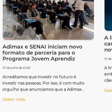
A 
ca
Adimax e SENAI iniciam novo
no
formato de parceria para o
Programa Jovem Aprendiz
10 de
A l
27 de julho de 2026
emb
Acreditamos que investir no futuro é
cães
investir nas pessoas. Por isso, é com muito
Pre
orgulho que anunciamos que a Adimax
Sab
mes
deu início às primeiras turmas
Saber mais