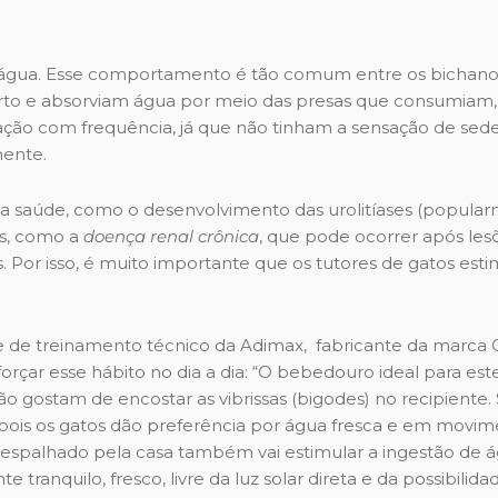
água. Esse comportamento é tão comum entre os bichano
rto e absorviam água por meio das presas que consumiam,
tação com frequência, já que não tinham a sensação de sede
mente.
 sua saúde, como o desenvolvimento das urolitíases (popula
as, como a
doença renal crônica
, que pode ocorrer após les
s. Por isso, é muito importante que os tutores de gatos es
e de treinamento técnico da Adimax, fabricante da marca 
orçar esse hábito no dia a dia: “O bebedouro ideal para est
ão gostam de encostar as vibrissas (bigodes) no recipiente.
, pois os gatos dão preferência por água fresca e em movim
 espalhado pela casa também vai estimular a ingestão de á
ranquilo, fresco, livre da luz solar direta e da possibilida