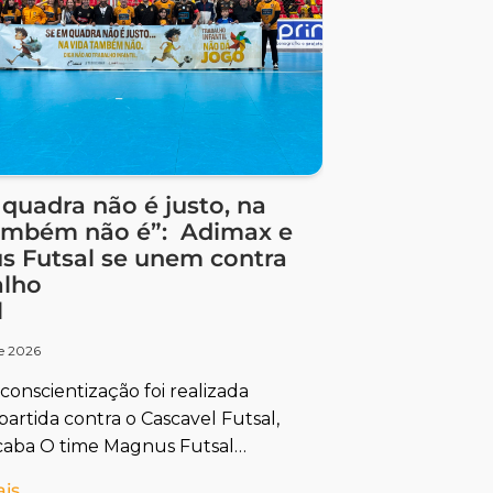
 quadra não é justo, na
ambém não é”: Adimax e
 Futsal se unem contra
alho
nfantil
de 2026
conscientização foi realizada
artida contra o Cascavel Futsal,
aba O time Magnus Futsal
m quadra nesta sexta (5), em
ais