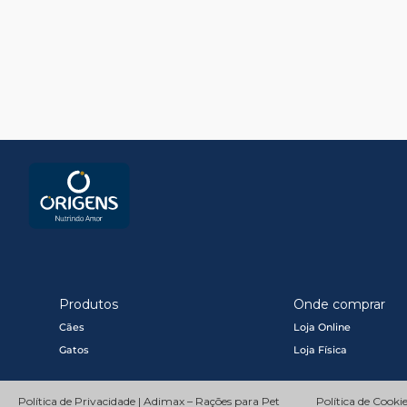
Produtos
Onde comprar
Cães
Loja Online
Gatos
Loja Física
Política de Privacidade | Adimax – Rações para Pet
Política de Cooki