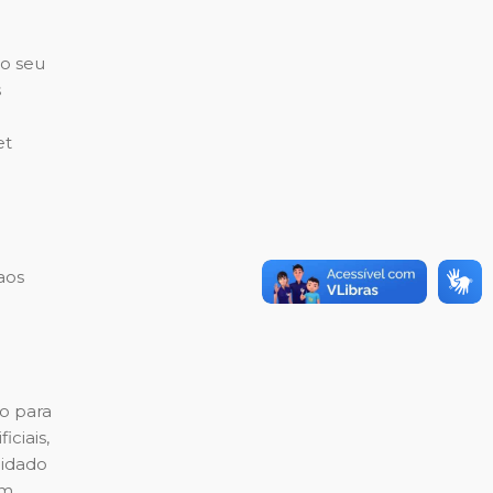
lo seu
s
et
aos
to para
ciais,
uidado
ém