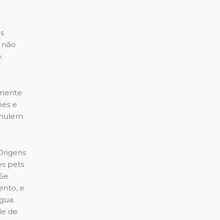
s
 não
.
rmente
ões e
timulem
Origens
es pets
 Se
ento, e
gua.
de de