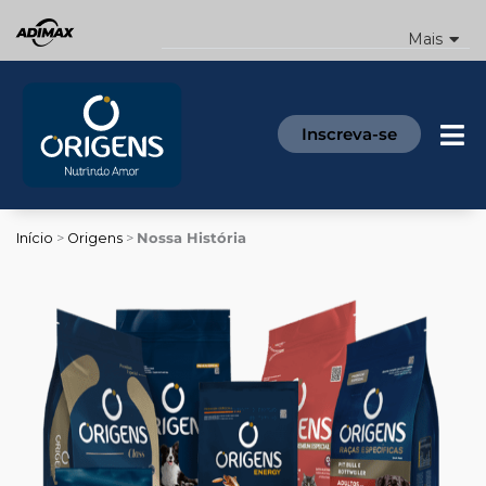
Ir
para
Mais
o
conteúdo
Inscreva-se
Início
>
Origens
>
Nossa História