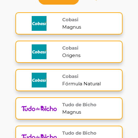
Nutrindo Amor
Cobasi
Pet Terapia
Magnus
Magnus Visit
Cobasi
Alimente o Bem
Origens
Fórmula do Bem
Cobasi
Fórmula Natural
Futsal
Parasport
Tudo de Bicho
Magnus
Licensed Schools Network
Tudo de Bicho
Pequenos de Raça