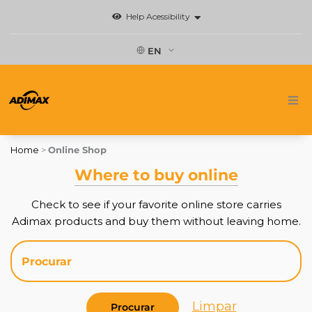
Skip
Help Acessibility
to
content
EN
Home
Home
>
Online Shop
Brands
Where to buy online
Check to see if your favorite online store carries
News
Adimax products and buy them without leaving home.
Where to buy
Contact
Limpar