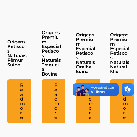
Origens
Origens
Origens
Premiu
Premiu
Premiu
Origens
m
m
m
Petisco
Especial
Especial
Especial
s
Petisco
Petisco
Petisco
Naturais
s
s
s
Fêmur
Naturais
Naturais
Naturais
Suíno
Traquei
Orelha
Natural
a
Suína
Mix
Bovina
R
R
R
R
e
e
e
e
a
a
a
a
d
d
d
d
m
m
m
m
o
o
o
o
r
r
r
r
e
e
e
e