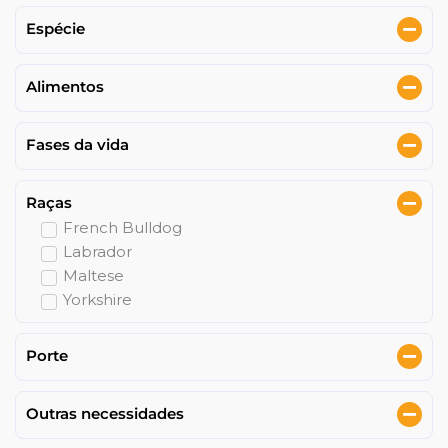
Nutrindo Amor
Espécie
Pet Terapia
Alimentos
Magnus Visit
Fases da vida
Alimente o Bem
Raças
Fórmula do Bem
French Bulldog
Labrador
Maltese
Futsal
Yorkshire
Parasport
Porte
Licensed Schools Network
Outras necessidades
Pequenos de Raça