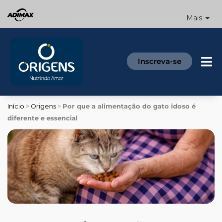
Ir
para
Mais
o
conteúdo
Inscreva-se
Início
>
Origens
>
Por que a alimentação do gato idoso é
diferente e essencial