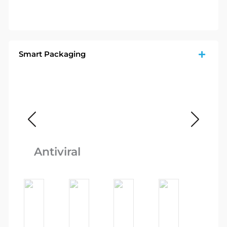
Smart Packaging
Ca
Antiviral
Re