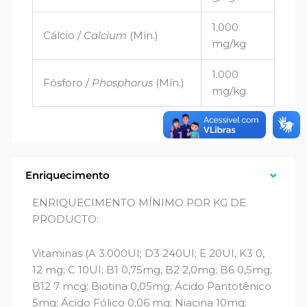
1.000
Cálcio /
Calcium
(Mín.)
mg/kg
1.000
Fósforo /
Phosphorus
(Mín.)
mg/kg
Enriquecimento
ENRIQUECIMENTO MÍNIMO POR KG DE
PRODUCTO:
Vitaminas (A 3.000UI; D3 240UI; E 20UI, K3 0,
12 mg; C 10UI; B1 0,75mg, B2 2,0mg; B6 0,5mg;
B12 7 mcg; Biotina 0,05mg; Ácido Pantotênico
5mg; Ácido Fólico 0,06 mg; Niacina 10mg;