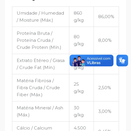
Umidade / Humedad
860
86,00%
/ Moisture (Máx.)
g/kg
Proteína Bruta /
80
Proteína Cruda /
8,00%
g/kg
Crude Protein (Mín.)
Extrato Etéreo / Grasa
25
2,50%
/ Crude Fat (Mín.)
g/kg
Matéria Fibrosa /
25
Fibra Cruda / Crude
2,50%
g/kg
Fiber (Máx.)
Matéria Mineral / Ash
30
3,00%
(Máx.)
g/kg
Cálcio / Calcium
4.500