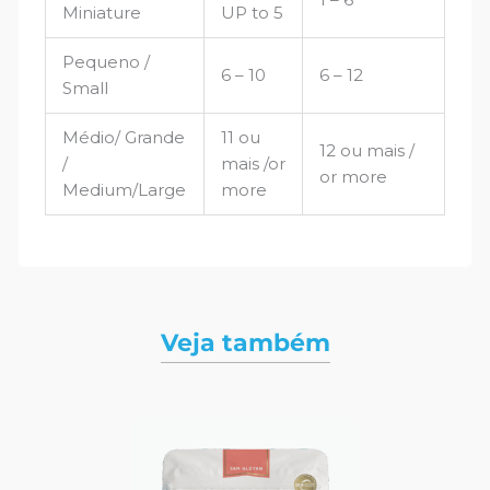
Miniature
UP to 5
Pequeno /
6 – 10
6 – 12
Small
Médio/ Grande
11 ou
12 ou mais /
/
mais /or
or more
Medium/Large
more
Veja também