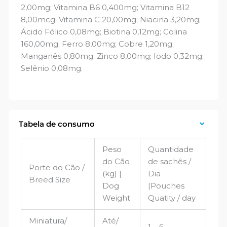
2,00mg; Vitamina B6 0,400mg; Vitamina B12
8,00mcg; Vitamina C 20,00mg; Niacina 3,20mg;
Ácido Fólico 0,08mg; Biotina 0,12mg; Colina
160,00mg; Ferro 8,00mg; Cobre 1,20mg;
Manganês 0,80mg; Zinco 8,00mg; Iodo 0,32mg;
Selênio 0,08mg.
Tabela de consumo
Peso
Quantidade
do Cão
de sachês /
Porte do Cão /
(kg) |
Dia
Breed Size
Dog
|Pouches
Weight
Quatity / day
Miniatura/
Até/
1 – 6