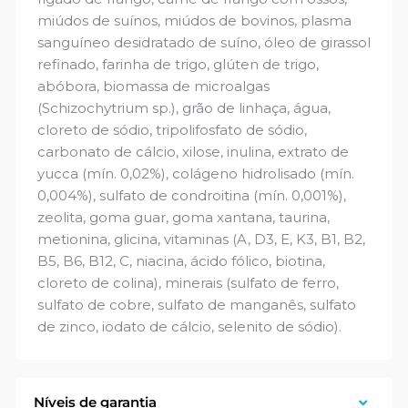
miúdos de suínos, miúdos de bovinos, plasma
sanguíneo desidratado de suíno, óleo de girassol
refinado, farinha de trigo, glúten de trigo,
abóbora, biomassa de microalgas
(Schizochytrium sp.), grão de linhaça, água,
cloreto de sódio, tripolifosfato de sódio,
carbonato de cálcio, xilose, inulina, extrato de
yucca (mín. 0,02%), colágeno hidrolisado (mín.
0,004%), sulfato de condroitina (mín. 0,001%),
zeolita, goma guar, goma xantana, taurina,
metionina, glicina, vitaminas (A, D3, E, K3, B1, B2,
B5, B6, B12, C, niacina, ácido fólico, biotina,
cloreto de colina), minerais (sulfato de ferro,
sulfato de cobre, sulfato de manganês, sulfato
de zinco, iodato de cálcio, selenito de sódio).
Níveis de garantia