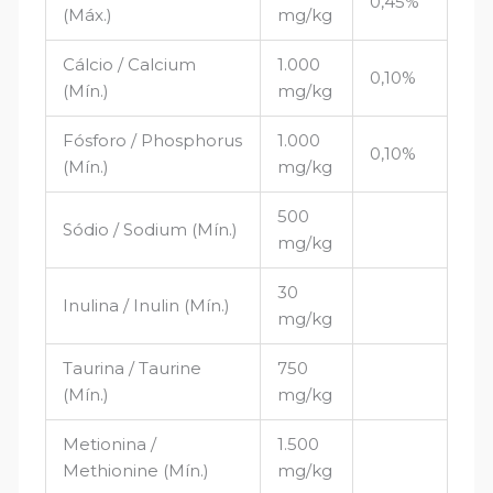
0,45%
(Máx.)
mg/kg
Cálcio / Calcium
1.000
0,10%
(Mín.)
mg/kg
Fósforo / Phosphorus
1.000
0,10%
(Mín.)
mg/kg
500
Sódio / Sodium (Mín.)
mg/kg
30
Inulina / Inulin (Mín.)
mg/kg
Taurina / Taurine
750
(Mín.)
mg/kg
Metionina /
1.500
Methionine (Mín.)
mg/kg