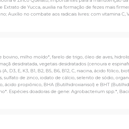
otina e Zinco Quelato, importantes para a manutenção da 
s e Extrato de Yucca, auxilia na formação de fezes mais fir
 Auxílio no combate aos radicais livres: com vitamina C, V
 bovino, milho moído*, farelo de trigo, óleo de aves, hidrol
maçã desidratada, vegetais desidratados (cenoura e espinafr
A, D3, E, K3, B1, B2, B5, B6, B12, C, niacina, ácido fólico, bio
, sulfato de zinco, iodato de cálcio, selenito de sódio, orga
 ácido propiônico, BHA (Butilhidroxianisol) e BHT (Butilhi
*. Espécies doadoras de gene: Agrobacterium spp.*, Bacill