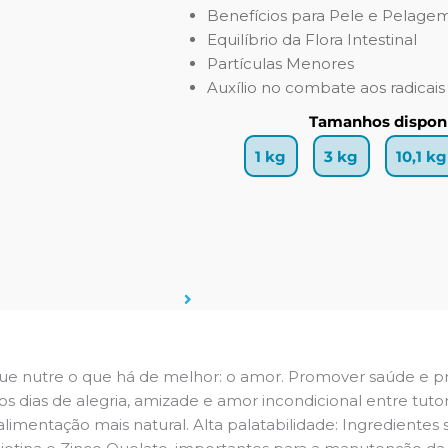
Benefícios para Pele e Pelage
Equilíbrio da Flora Intestinal
Partículas Menores
Auxílio no combate aos radicais 
Tamanhos disponí
1 kg
3 kg
10,1 kg
ue nutre o que há de melhor: o amor. Promover saúde e pra
os dias de alegria, amizade e amor incondicional entre tuto
alimentação mais natural. Alta palatabilidade: Ingredientes 