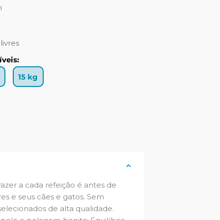
m
livres
veis:
15 kg
zer a cada refeição é antes de
res e seus cães e gatos. Sem
selecionados de alta qualidade.