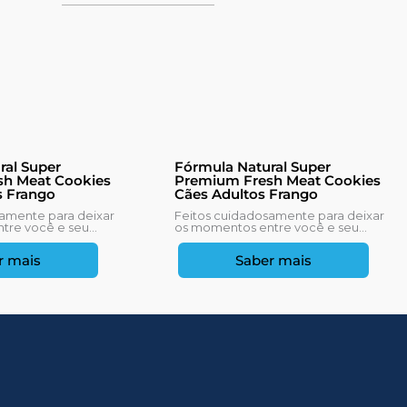
ral Super
Fórmula Natural Super
h Meat Cookies
Premium Fresh Meat Cookies
s Frango
Cães Adultos Frango
amente para deixar
Feitos cuidadosamente para deixar
re você e seu...
os momentos entre você e seu...
r mais
Saber mais