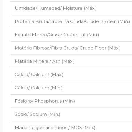
Umidade/Humedad/ Moisture (Máx.)
Proteína Bruta/Proteína Cruda/Crude Protein (Mín.)
Extrato Etéreo/Grasa/ Crude Fat (Mín.)
Matéria Fibrosa/Fibra Cruda/ Crude Fiber (Máx.)
Matéria Mineral/ Ash (Máx.)
Cálcio/ Calcium (Máx.)
Cálcio/ Calcium (Mín.)
Fósforo/ Phosphorus (Mín.)
Sódio/ Sodium (Mín.)
Mananoligossacarídeos / MOS (Mín.)