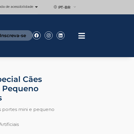
a de acessibilidade
PT-BR
Facebook
Instagram
Linkedin
Inscreva-se
ecial Cães
E Pequeno
s
s portes mini e pequeno
tificiais