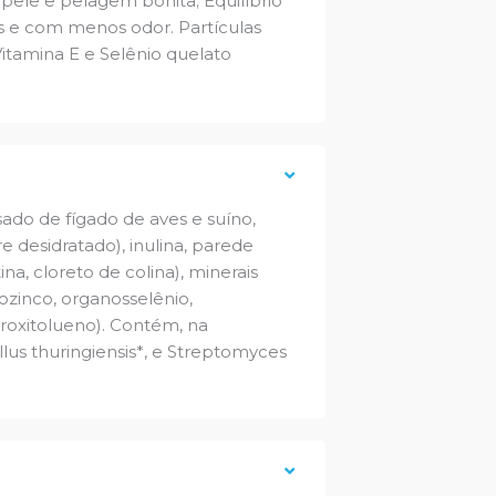
pele e pelagem bonita; Equilíbrio
mes e com menos odor. Partículas
itamina E e Selênio quelato
isado de fígado de aves e suíno,
e desidratado), inulina, parede
tina, cloreto de colina), minerais
nozinco, organosselênio,
droxitolueno). Contém, na
us thuringiensis*, e Streptomyces