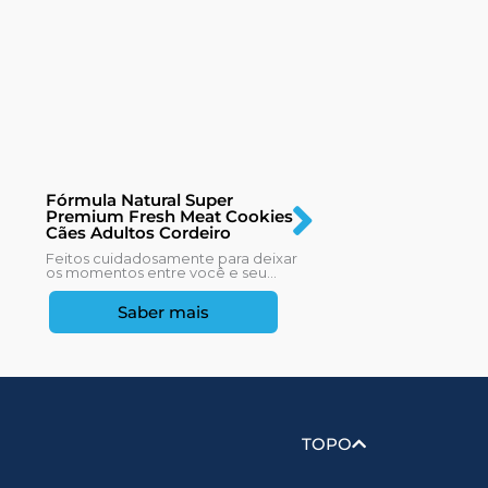
Fórmula Natur
Fórmula Natural Super
Premium Life 
Premium Fresh Meat Cookies
7+ Sabor Fran
Cães Adultos Cordeiro
As mudanças fisi
Feitos cuidadosamente para deixar
consequência d
os momentos entre você e seu...
começam a se...
Saber mais
Saber
TOPO