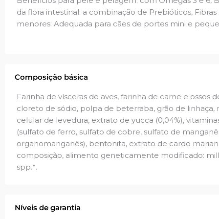
Benefícios para pele e pelagem: com Ômegas 3 e 6, Bi
da flora intestinal: a combinação de Prebióticos, Fibra
menores: Adequada para cães de portes mini e pequeno;
Composição básica
Farinha de vísceras de aves, farinha de carne e ossos de
cloreto de sódio, polpa de beterraba, grão de linhaça, 
celular de levedura, extrato de yucca (0,04%), vitaminas (
(sulfato de ferro, sulfato de cobre, sulfato de manganês
organomanganês), bentonita, extrato de cardo mariano,
composição, alimento geneticamente modificado: milho
spp.*.
Níveis de garantia