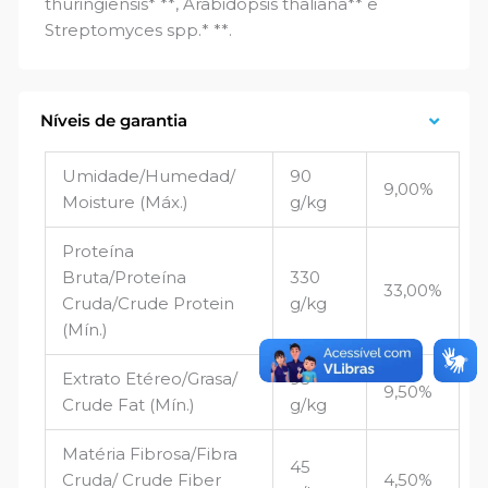
thuringiensis* **, Arabidopsis thaliana** e
Streptomyces spp.* **.
Níveis de garantia
Umidade/Humedad/
90
9,00%
Moisture (Máx.)
g/kg
Proteína
Bruta/Proteína
330
33,00%
Cruda/Crude Protein
g/kg
(Mín.)
Extrato Etéreo/Grasa/
95
9,50%
Crude Fat (Mín.)
g/kg
Matéria Fibrosa/Fibra
45
Cruda/ Crude Fiber
4,50%