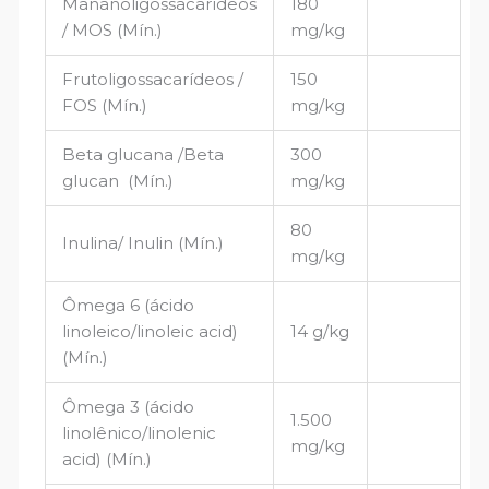
Mananoligossacarídeos
180
/ MOS (Mín.)
mg/kg
Frutoligossacarídeos /
150
FOS (Mín.)
mg/kg
Beta glucana /Beta
300
glucan (Mín.)
mg/kg
80
Inulina/ Inulin (Mín.)
mg/kg
Ômega 6 (ácido
linoleico/linoleic acid)
14 g/kg
(Mín.)
Ômega 3 (ácido
1.500
linolênico/linolenic
mg/kg
acid) (Mín.)