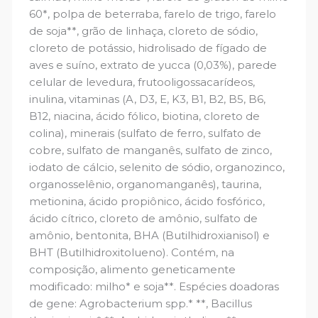
60*, polpa de beterraba, farelo de trigo, farelo
de soja**, grão de linhaça, cloreto de sódio,
cloreto de potássio, hidrolisado de fígado de
aves e suíno, extrato de yucca (0,03%), parede
celular de levedura, frutooligossacarídeos,
inulina, vitaminas (A, D3, E, K3, B1, B2, B5, B6,
B12, niacina, ácido fólico, biotina, cloreto de
colina), minerais (sulfato de ferro, sulfato de
cobre, sulfato de manganês, sulfato de zinco,
iodato de cálcio, selenito de sódio, organozinco,
organosselênio, organomanganês), taurina,
metionina, ácido propiônico, ácido fosfórico,
ácido cítrico, cloreto de amônio, sulfato de
amônio, bentonita, BHA (Butilhidroxianisol) e
BHT (Butilhidroxitolueno). Contém, na
composição, alimento geneticamente
modificado: milho* e soja**. Espécies doadoras
de gene: Agrobacterium spp.* **, Bacillus