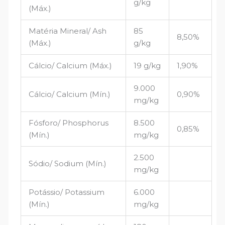
g/kg
(Máx.)
Matéria Mineral/ Ash
85
8,50%
(Máx.)
g/kg
Cálcio/ Calcium (Máx.)
19 g/kg
1,90%
9.000
Cálcio/ Calcium (Mín.)
0,90%
mg/kg
Fósforo/ Phosphorus
8.500
0,85%
(Mín.)
mg/kg
2.500
Sódio/ Sodium (Mín.)
mg/kg
Potássio/ Potassium
6.000
(Mín.)
mg/kg