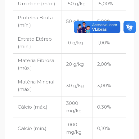
Umidade (máx.)
150 g/kg
15,00%
Proteína Bruta
50 g/kg
5,00%
(mín.)
Extrato Etéreo
10 g/kg
1,00%
(mín.)
Matéria Fibrosa
20 g/kg
2,00%
(máx.)
Matéria Mineral
30 g/kg
3,00%
(máx.)
3000
Cálcio (máx.)
0,30%
mg/kg
1000
Cálcio (mín.)
0,10%
mg/kg