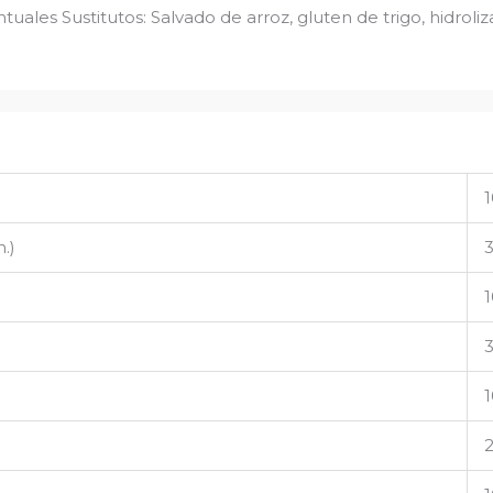
tuales Sustitutos: Salvado de arroz, gluten de trigo, hidroli
1
.)
3
1
3
1
2