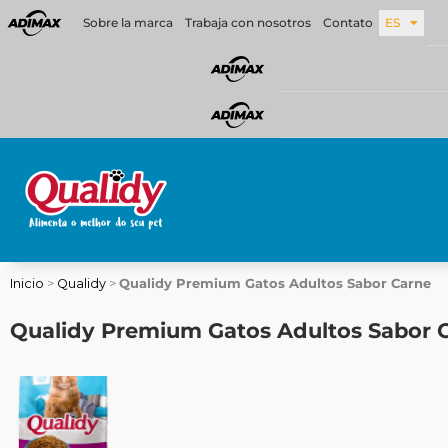
Ir
Sobre la marca
Trabaja con nosotros
Contato
ES
al
contenido
Inicio
>
Qualidy
>
Qualidy Premium Gatos Adultos Sabor Carne
Qualidy Premium Gatos Adultos Sabor 