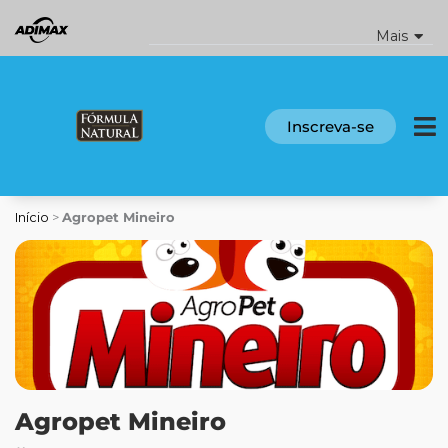
Ir
para
Mais
o
conteúdo
Inscreva-se
Início
>
Agropet Mineiro
Agropet Mineiro