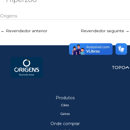
Origens
←
Revendedor anterior
Revendedor seguinte
→
TOPO
Produtos
Cães
Gatos
Onde comprar