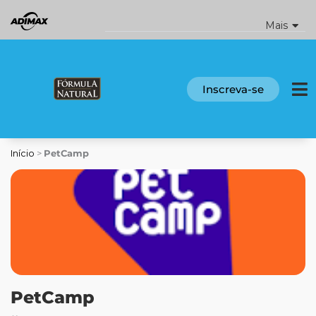
Ir
para
Mais
o
conteúdo
Inscreva-se
Início
>
PetCamp
PetCamp