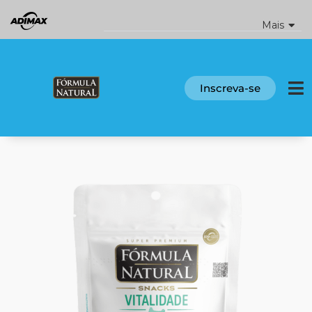
Ir
para
Mais
o
conteúdo
Inscreva-se