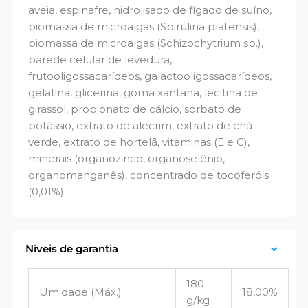
aveia, espinafre, hidrolisado de fígado de suíno,
biomassa de microalgas (Spirulina platensis),
biomassa de microalgas (Schizochytrium sp.),
parede celular de levedura,
frutooligossacarídeos, galactooligossacarídeos,
gelatina, glicerina, goma xantana, lecitina de
girassol, propionato de cálcio, sorbato de
potássio, extrato de alecrim, extrato de chá
verde, extrato de hortelã, vitaminas (E e C),
minerais (organozinco, organoselênio,
organomanganês), concentrado de tocoferóis
(0,01%)
Níveis de garantia
180
Umidade (Máx.)
18,00%
g/kg