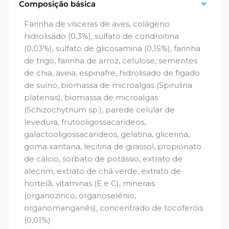
Composição básica
Farinha de vísceras de aves, colágeno
hidrolisado (0,3%), sulfato de condroitina
(0,03%), sulfato de glicosamina (0,15%), farinha
de trigo, farinha de arroz, celulose, sementes
de chia, aveia, espinafre, hidrolisado de fígado
de suíno, biomassa de microalgas (Spirulina
platensis), biomassa de microalgas
(Schizochytrium sp.), parede celular de
levedura, frutooligossacarídeos,
galactooligossacarídeos, gelatina, glicerina,
goma xantana, lecitina de girassol, propionato
de cálcio, sorbato de potássio, extrato de
alecrim, extrato de chá verde, extrato de
hortelã, vitaminas (E e C), minerais
(organozinco, organoselênio,
organomanganês), concentrado de tocoferóis
(0,01%)