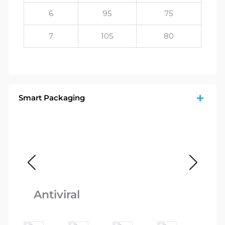
6
95
75
7
105
80
Smart Packaging
Ca
Antiviral
Re