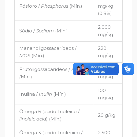
Fósforo /
Phosphorus
(Mín.)
mg/kg
(0,8%)
2.000
Sódio /
Sodium
(Mín.)
mg/kg
Mananoligossacarídeos /
220
MOS
(Mín.)
mg/kg
Frutoligossacarídeos /
FOS
220
(
Mín.)
mg/kg
100
Inulina /
Inulin
(Mín.)
mg/kg
Ômega 6 (ácido linoleico /
20 g/kg
linoleic acid
) (Mín.)
Ômega 3 (ácido linolênico /
2.500