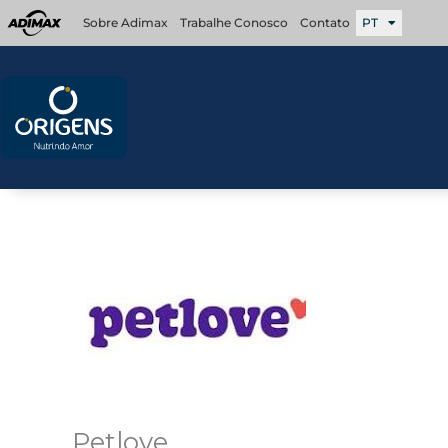
Ir
Sobre Adimax
Trabalhe Conosco
Contato
PT
para
o
conteúdo
Petlove